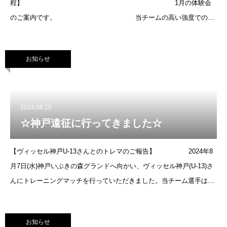
程】 1月の体験会
のご案内です。 当チームの高い強度での練
習にご興味がお有りの方は、ぜひ、ご体験下さ
い！ 練習内容は高校年代にも必要な内容と
お知らせ
なっており
2024.08.15
☆神戸遠征に行ってきました☆
【ヴィッセル神戸U-13さんとのトレマのご報告】 2024年8
月7日(水)神戸いぶきの森グランドへ向かい、ヴィッセル神戸(U-13)さ
んにトレーニングマッチを行っていただきました。当チーム選手は、
同世代選手の素晴らしいプレーを目の当たりにし、『より一層、サッ
カーにしっかり
お知らせ