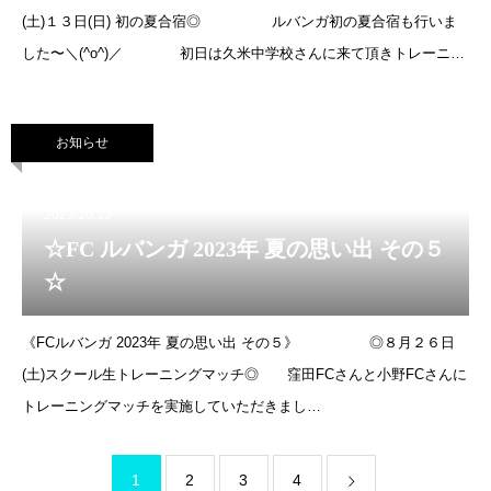
(土)１３日(日) 初の夏合宿◎ ルバンガ初の夏合宿も行いま
した〜＼(^o^)／ 初日は久米中学校さんに来て頂きトレーニン
グマッチを実施。その後、夕食は海の景色をバックにバーベキューし
たり、夜は、コ
お知らせ
2023.10.13
☆FC ルバンガ 2023年 夏の思い出 その５
☆
《FCルバンガ 2023年 夏の思い出 その５》 ◎８月２６日
(土)スクール生トレーニングマッチ◎ 窪田FCさんと小野FCさんに
トレーニングマッチを実施していただきまし
た！ 普段の練習の成果が十分に出て、
とても良かったと思います。子ども達、み
1
2
3
4