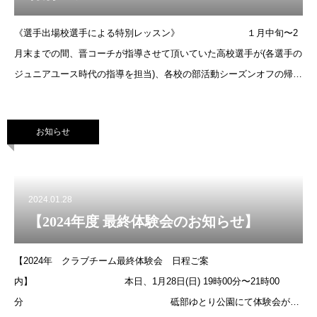
《選手出場校選手による特別レッスン》 １月中旬〜2
月末までの間、晋コーチが指導させて頂いていた高校選手が(各選手の
ジュニアユース時代の指導を担当)、各校の部活動シーズンオフの帰省
中にルバンガの子ども達に特別指導をしてくれました！！＼(^o^)
／
お知らせ
2024.01.28
【2024年度 最終体験会のお知らせ】
【2024年 クラブチーム最終体験会 日程ご案
内】 本日、1月28日(日) 19時00分〜21時00
分 砥部ゆとり公園にて体験会がご