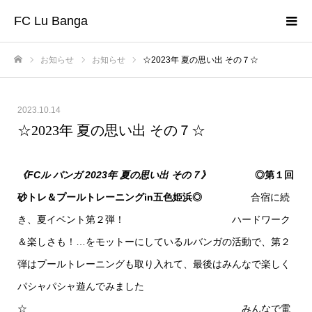
FC Lu Banga
お知らせ
お知らせ
☆2023年 夏の思い出 その７☆
ホーム
2023.10.14
☆2023年 夏の思い出 その７☆
《FCル バンガ 2023年 夏の思い出 その７》
◎第１回
砂トレ＆プールトレーニングin五色姫浜◎
合宿に続
き、夏イベント第２弾！ ハードワーク
＆楽しさも！…をモットーにしているルバンガの活動で、第２
弾はプールトレーニングも取り入れて、最後はみんなで楽しく
パシャパシャ遊んでみました
☆ みんなで電