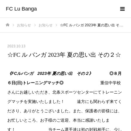
FC Lu Banga
お知らせ
お知らせ
☆FC ル バンガ 2023年 夏の思い出 その２☆
ホーム
2023.10.13
☆FC ル バンガ 2023年 夏の思い出 その２☆
《FCルバンガ 2023年 夏の思い出 その２》
◎８月
６日(日)トレーニングマッチ◎
重信中学校
さんにお越しいただき、北条スポーツセンターにてトレーニン
グマッチを実施いたしました！ 遠方にも関わらず来てく
ださり、ありがとうございました。また、保護者の皆様には、
お忙しいところ、お子様のご送迎、本当に感謝いたしま
す！ 当チーム選手達は初の対戦相手に、少し