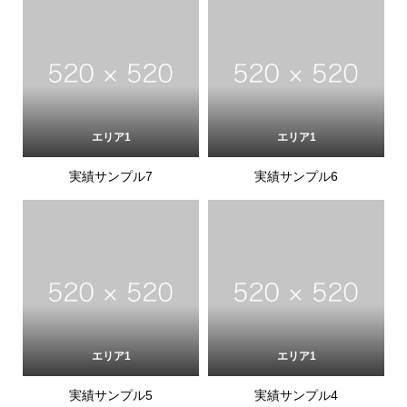
エリア1
エリア1
実績サンプル7
実績サンプル6
エリア1
エリア1
実績サンプル5
実績サンプル4