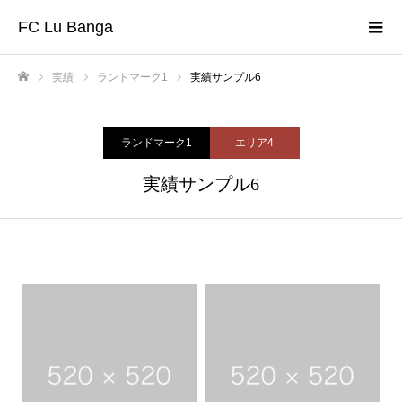
FC Lu Banga
実績
ランドマーク1
実績サンプル6
ホーム
ランドマーク1
エリア4
実績サンプル6