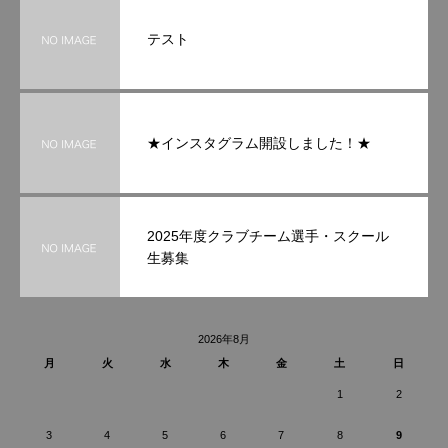
テスト
★インスタグラム開設しました！★
2025年度クラブチーム選手・スクール
生募集
2026年8月
月
火
水
木
金
土
日
1
2
3
4
5
6
7
8
9